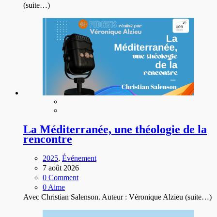
(suite…)
La Méditerranée, une théologie de la
rencontre
2025
,
Événement
7 août 2026
0 Comment
0 Aime
Avec Christian Salenson. Auteur : Véronique Alzieu
(suite…)