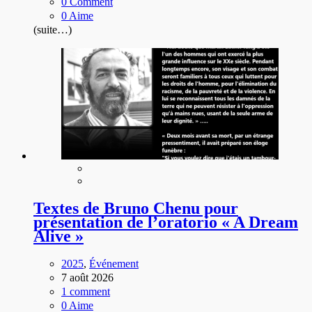
0 Comment
0 Aime
(suite…)
Textes de Bruno Chenu pour
présentation de l’oratorio « A Dream
Alive »
2025
,
Événement
7 août 2026
1 comment
0 Aime