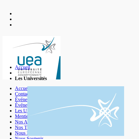
Accueil
Les Universités
Accueil
Contact
Événement
Événements 2025
Les Universités
Mentions légales
Nos Amis
Nos Thèmes
Nous Découvrir
Nous Soutenir