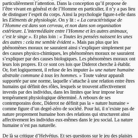
particulièrement l’attention. Dans la conception qu’il propose de
l’être vivant en général et de l’Homme en particulier, il n’y a pas lieu
de distinguer l’esprit du corps. Ainsi la psychologie figure-t-elle dans
les
Eléments de physiologie
. On y lit :
« La caractéristique de
l’Homme est dans son cerveau, et non dans son organisation
extérieure. L’intermédiaire entre l’Homme et les autres animaux,
c’est le singe »
. Et plus loin :
« Toutes les pensées naissent les unes
des autres : cela me semble évident »
. Mais pas plus que les
phénomènes moraux ne sauraient ainsi s’expliquer simplement par
des causes physico-chimiques, les phénomènes moraux ne sauraient
s’expliquer par des causes biologiques. Les phénomènes moraux ont
leurs lois propres. Et ce sont ces lois que Diderot cherche à établir.
Or, fort logiquement, il refuse de les imputer à
« une nature humaine
abstraite commune à tous les hommes. »
Toute valeur apparaît
supportée par une norme, laquelle s’attache à une relation entre êtres
humains qui définit des rôles, lesquels se trouvent affectivement
investis par des individus, dans les limites que leur impose leur
tempérament physiologique déterminé. A rebours de ses
contemporains donc, Diderot ne définit pas la « nature humaine »
comme figure d’un degré-zéro de société. Pour lui, il n’existe pas de
nature proprement humaine hors des relations qui structurent ainsi
affectivement les individus eux-mêmes dans le jeu social. La nature
humaine n’est pas naturelle.
De là sa critique d’Helvétius. Et ses questions sur le jeu des plaisirs