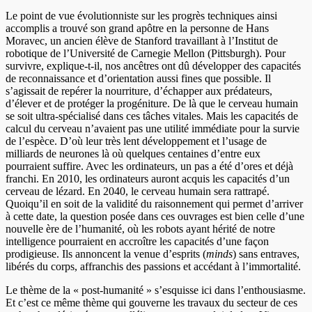
Le point de vue évolutionniste sur les progrès techniques ainsi
accomplis a trouvé son grand apôtre en la personne de Hans
Moravec, un ancien élève de Stanford travaillant à l’Institut de
robotique de l’Université de Carnegie Mellon (Pittsburgh). Pour
survivre, explique-t-il, nos ancêtres ont dû développer des capacités
de reconnaissance et d’orientation aussi fines que possible. Il
s’agissait de repérer la nourriture, d’échapper aux prédateurs,
d’élever et de protéger la progéniture. De là que le cerveau humain
se soit ultra-spécialisé dans ces tâches vitales. Mais les capacités de
calcul du cerveau n’avaient pas une utilité immédiate pour la survie
de l’espèce. D’où leur très lent développement et l’usage de
milliards de neurones là où quelques centaines d’entre eux
pourraient suffire. Avec les ordinateurs, un pas a été d’ores et déjà
franchi. En 2010, les ordinateurs auront acquis les capacités d’un
cerveau de lézard. En 2040, le cerveau humain sera rattrapé.
Quoiqu’il en soit de la validité du raisonnement qui permet d’arriver
à cette date, la question posée dans ces ouvrages est bien celle d’une
nouvelle ère de l’humanité, où les robots ayant hérité de notre
intelligence pourraient en accroître les capacités d’une façon
prodigieuse. Ils annoncent la venue d’esprits (
minds
) sans entraves,
libérés du corps, affranchis des passions et accédant à l’immortalité.
Le thème de la « post-humanité » s’esquisse ici dans l’enthousiasme.
Et c’est ce même thème qui gouverne les travaux du secteur de ces