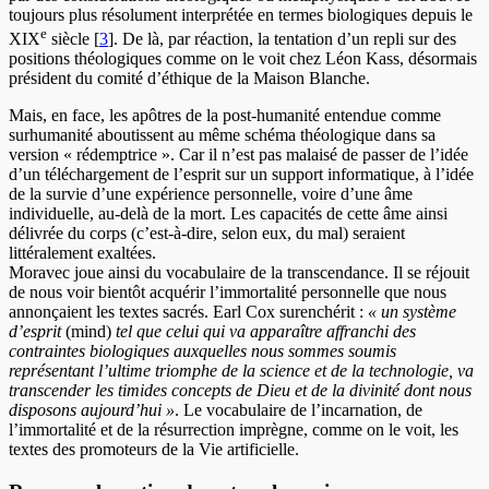
toujours plus résolument interprétée en termes biologiques depuis le
e
XIX
siècle
[
3
]
. De là, par réaction, la tentation d’un repli sur des
positions théologiques comme on le voit chez Léon Kass, désormais
président du comité d’éthique de la Maison Blanche.
Mais, en face, les apôtres de la post-humanité entendue comme
surhumanité aboutissent au même schéma théologique dans sa
version « rédemptrice ». Car il n’est pas malaisé de passer de l’idée
d’un téléchargement de l’esprit sur un support informatique, à l’idée
de la survie d’une expérience personnelle, voire d’une âme
individuelle, au-delà de la mort. Les capacités de cette âme ainsi
délivrée du corps (c’est-à-dire, selon eux, du mal) seraient
littéralement exaltées.
Moravec joue ainsi du vocabulaire de la transcendance. Il se réjouit
de nous voir bientôt acquérir l’immortalité personnelle que nous
annonçaient les textes sacrés. Earl Cox surenchérit :
« un système
d’esprit
(mind)
tel que celui qui va apparaître affranchi des
contraintes biologiques auxquelles nous sommes soumis
représentant l’ultime triomphe de la science et de la technologie, va
transcender les timides concepts de Dieu et de la divinité dont nous
disposons aujourd’hui »
. Le vocabulaire de l’incarnation, de
l’immortalité et de la résurrection imprègne, comme on le voit, les
textes des promoteurs de la Vie artificielle.