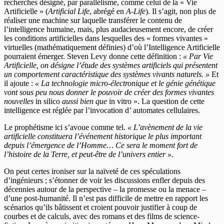
recherches désigné, par parallélisme, comme celui de la « Vie
Artificielle » (
Artificial Life
, abrégé en
A-Life
). Il s’agit, non plus de
réaliser une machine sur laquelle transférer le contenu de
l’intelligence humaine, mais, plus audacieusement encore, de créer
les conditions artificielles dans lesquelles des « formes vivantes »
virtuelles (mathématiquement définies) d’où l’Intelligence Artificielle
pourraient émerger. Steven Levy donne cette définition :
« Par Vie
Artificielle, on désigne l’étude des systèmes artificiels qui présentent
un comportement caractéristique des systèmes vivants naturels. »
Et
il ajoute :
« La technologie micro-électronique et le génie génétique
vont sous peu nous donner le pouvoir de créer des formes vivantes
nouvelles
in silico
aussi bien que
in vitro ». La question de cette
intelligence est réglée par l’invocation d’ automates cellulaires.
Le prophétisme ici s’avoue comme tel.
« L’avènement de la vie
artificielle constituera l’événement historique le plus important
depuis l’émergence de l’Homme… Ce sera le moment fort de
l’histoire de la Terre, et peut-être de l’univers entier »
.
On peut certes ironiser sur la naïveté de ces spéculations
d’ingénieurs ; s’étonner de voir les discussions enfler depuis des
décennies autour de la perspective – la promesse ou la menace –
d’une post-humanité. Il n’est pas difficile de mettre en rapport les
scénarios qu’ils bâtissent et croient pouvoir justifier à coup de
courbes et de calculs, avec des romans et des films de science-