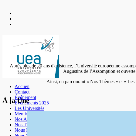
Après plus de 20 ans d'existence, l’Université européenne assompti
Augustins de l’Assomption et ouverte à
Ainsi, en parcourant « Nos Thèmes » et « Les U
Accueil
Contact
Événement
À la Une
Événements 2025
Les Universités
Mentions légales
Nos Amis
Nos Thèmes
Nous Découvrir
Nous Soutenir