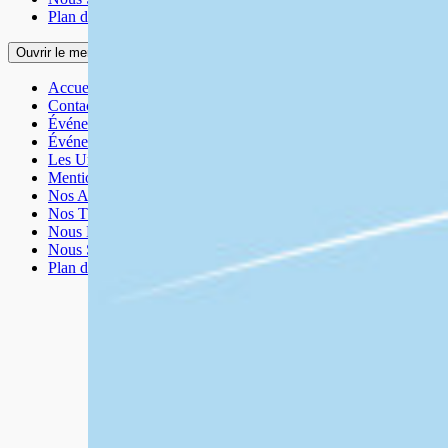
Plan du site
Ouvrir le menu
Accueil
Contact
Événement
Événements 2025
Les Universités
Mentions légales
Nos Amis
Nos Thèmes
Nous Découvrir
Nous Soutenir
Plan du site