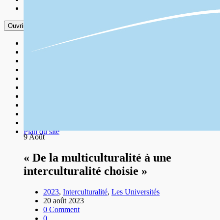
Plan du site
Ouvrir le menu
Accueil
Contact
Événement
Événements 2025
Les Universités
Mentions légales
Nos Amis
Nos Thèmes
Nous Découvrir
Nous Soutenir
Plan du site
9
Août
« De la multiculturalité à une
interculturalité choisie »
2023
,
Interculturalité
,
Les Universités
20 août 2023
0 Comment
0