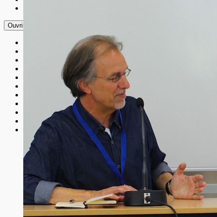
Plan du site
Ouvrir le menu
Accueil
Contact
Événement
Événements 2025
Les Universités
Mentions légales
Nos Amis
Nos Thèmes
Nous Découvrir
Nous Soutenir
Plan du site