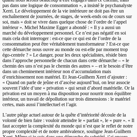
pas dans une logique de consommation », a insisté le psychanalyste
Xerri. Le développement de la vie intérieure ne doit pas être un
enchaînement de journées, de stages, de week-ends ou de cours sur
soi, mais « doit se vivre dans quelque chose de l’ordre de l’appel
intérieur ». Michel Maxime Egger a abondé : « Il y a aussi un
marché du développement personnel. Ce n’est pas négatif en soi
mais cela doit interroger : est-ce que ce qui est de l’ordre de la
consommation peut être véritablement transformateur ? Est-ce que
cette démarche nous ouvre au monde ou est-elle par moment trop
égo-centrée ? » Le danger, pour les deux spécialistes, réside bien
dans l’approche personnelle de chacun dans cette démarche – « le
chemin des uns n’est pas le chemin des autres » – et le besoin d’être
dans un cheminement intérieur non d’accumulation mais
d’enrichissement non matériel. Et Jean-Guilhem Xerri d’ajouter :
« Quand on parle de jeûne et d’ascèse aujourd’hui, on leur associe
souvent l’idée d’une « privation » qui serait d’abord matérielle. Or la
privation est un moyen à ma disposition pour nourrir mon équilibre
intérieur, un travail de dépollution sur trois dimensions : le matériel
certes, mais aussi l’intellectuel et l’agir.
L’autre piège actuel autour de la quête d’intériorité découle de la
volonté de bien faire : vouloir atteindre le « parfait », le « pure ». « Il
faut accepter la complexité du monde qui n’est que le reflet de notre
propre complexité et de notre ambivalence, souligne Jean-Guilhem
Xerri. Même si je suis dans une démarche de sobriété, j’ai encore