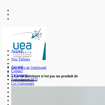
Accueil
Nos Thèmes
Accueil
Les voies de l'intériorité
Contact
Événement
« La vie intérieure n’est pas un produit de
Événements 2025
consommation »
Les Universités
Mentions légales
Nos Amis
Nos Thèmes
Nous Découvrir
Nous Soutenir