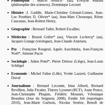
Philosophie
: Marcel Neusch* (aa), Evelyne Martini
(philosophie des sciences), Dominique Lecourt
Histoire
:J. Gadille, Marie-Christine Géraud-Gomez, Jean-
Luc Pouthier, D. Olivier* (aa), Jean-Marc Chouraqui, Rémy
Caucanas, Jean-Robert Henry,
Géographie
: Bernard Tallet, Robert Escallier,
Médecine
: Benoit Grière* (aa), Vincent Leclercq* (aa),
Jacques Grange (virologue), Jean-Claude Ameisen,
Psy
: Françoise Rougeul, Agnès Auschitzka, Jean-François
Noël*, Simone Pacot
Sociologie
: Julien Potel*, Pierre Delooz (Liège), Jean-Louis
Schlégel
Economie
: Michel Falise (Lille), Yvette Lazzeri, Guillaume
Duval
Journalisme
: Bernard Lecomte, Irina Alberti, Bernard
Revillion, Julia Ficatier, Thierry Lyonnet (RCF), Anne Ponce,
Jean-Christophe Ploquin, Frédéric Mounier, Véronique
Beaulieu (Jour du Seigneur, 2008), Emilie Job (reportages
2010), Jean-Marie Guénois, Nicolas Senèze, Benoît de