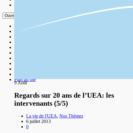
Plan du site
Ouvrir le menu
Accueil
Contact
Événement
Événements 2025
Les Universités
Mentions légales
Nos Amis
Nos Thèmes
Nous Découvrir
Nous Soutenir
Plan du site
9
Août
Regards sur 20 ans de l’UEA: les
intervenants (5/5)
La vie de l'UEA
,
Nos Thèmes
6 juillet 2013
0