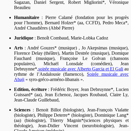
Sagazan, Daniel Sergent, Robert Migliorini*, Véronique
Beaulieu
Humanitaire
: Pierre Calamé (fondation pour les progrès
pour l’homme), Bernard Holzer* (aa, CCFD), Pedro Meca*,
André Chaudières (Abbé Pierre)
Juridique
: Benoît Combaud, Marie-Lobka Cadoz
Arts
: André Gouzes* (musique) , Jo Akepsimas (musique),
Florence Delay (théâtre), Martin Destrée (musique), Domique
Fauchard (musique), Françoise Le Golvan (chansons
populaires), Michaël Lonsdale (comédien), Jean
Debruynne*,
soirée musicale avec Alberto Garcia et El Gali
au
rythme de l’Andalousie (flamenco),
Soirée musicale avec
Abaji
« syro-gréco-arméno-libanais ».
Edition, écriture
: Frédéric Boyer, Jean Debruynne*, Lucien
Guissard* (aa), Jean Echenoz, Jacques Roubaud, Claire Ly,
Jean-Claude Guillebaud,
Sciences
: Benoit Billot (biologiste), Jean-François Vialatte
(biologiste), Philippe Deterre* (biologiste), Dominique Lang*
(aa) (biologiste), Thierry Magnin*(sciences physiques et
théologie), Jean-Didier Vincent (neurobiologiste), Jean-
Claude Ameisen (médecin).