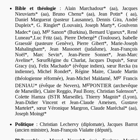
Bible et théologie
: Alain Marchadour* (aa), Jacques
Nieuviarts* (aa), Bruno Chenu* (aa), Jean Potin* ( aa),
Daniel Marguerat (pasteur Lausanne), Dennis Gira, André
Dupleix*, G. Ringlet* (Louvain), Joseph Marty*, Goulvenn
gr
Madec* (aa), M
Sanon* (Burkina), Bernard Ugueux*, René
Luneau*,Luc Fritz (aa), Pierre Debergé* (Toulouse), Isabelle
Graesslé (pasteure Genève), Pierre Gibert*, Marie-Joseph
Mahalingham*, Jean Massonet (judaîsme), Jean-François
Noël*, Marc Sevin*, Jean-Pierre Sonnet*, Jean-Marc
Aveline*, SœurRégine du Charlat, Jacques Dupuis*, Sœur
Gracy (ra), Felix Machado* (évêque indien), sœur Recka (ra
indienne), Michel Rondet*, Régine Maire, Claude Martin
gr
(théologienne réformée), Jean-Michel Maldamé, M
Francis
gr
DENIAU* (évêque de Nevers), M
PONTIER (archevêque
de Marseille), Claire Reggio, Paul Bony, Christian Salenson*,
Colette Hamza (ISTR Marseille), Thierry Magnin* (Lyon),
Jean-Didier Vincent et Jean-Claude Ameisen, Gustave
Martelet*, sœur Véronique Margron, Claude Maréchal* (aa),
Joseph Moingt*
Politique
: Christian Lechervy (diplomate), Jacques Barrot
(ancien ministre), Jean-François Vialatte (député),