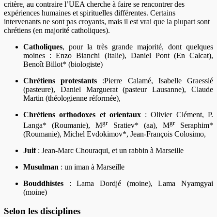
critère, au contraire l’UEA cherche à faire se rencontrer des
expériences humaines et spirituelles différentes. Certains
intervenants ne sont pas croyants, mais il est vrai que la plupart sont
chrétiens (en majorité catholiques).
Catholiques
, pour la très grande majorité, dont quelques
moines : Enzo Bianchi (Italie), Daniel Pont (En Calcat),
Benoît Billot* (biologiste)
Chrétiens protestants
:Pierre Calamé, Isabelle Graesslé
(pasteure), Daniel Marguerat (pasteur Lausanne), Claude
Martin (théologienne réformée),
Chrétiens orthodoxes et orientaux
: Olivier Clément, P.
gr
gr
Langa* (Roumanie), M
Sratiev* (aa), M
Seraphim*
(Roumanie), Michel Evdokimov*, Jean-François Colosimo,
Juif
: Jean-Marc Chouraqui, et un rabbin à Marseille
Musulman
: un iman à Marseille
Bouddhistes
: Lama Dordjé (moine), Lama Nyamgyai
(moine)
Selon les disciplines