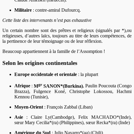
Militaire
: contre-amiral Dufourcq.
Cette liste des intervenants n’est pas exhaustive
Un certain nombre sont des prêtres et religieux (signalés par *),ou
religieuses, d’autres laïcs, toujours au titre de leurs compétences, de
la pertinence de leur témoignage ou de leur réflexion.
Beaucoup appartiennent à la famille de l’Assomption !
Selon les origines continentales
Europe occidentale et orientale
: la plupart
gr
Afrique
:
M
SANON*(Burkina)
, Paulin Poucouta (Congo
Brazza), Fulgence Koné, Christophe Lokossou, Hachmi
Kennou (Tunisie),
Moyen-Orient
: François Zabbal (Liban)
Asie
: Claire Ly(Cambodge), Felix MACHADO*(Inde),
sœur Mary Cecilia*(ra) (Philippines), sœur Recka*(ra) (Inde)
Amérique du Sud
: Julio Navarro*(aa) (Chili)