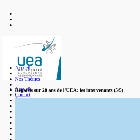
Accueil
Nos Thèmes
Accueil
Regards sur 20 ans de l’UEA: les intervenants (5/5)
Contact
Événement
Événements 2025
Les Universités
Mentions légales
Nos Amis
Nos Thèmes
Nous Découvrir
Nous Soutenir