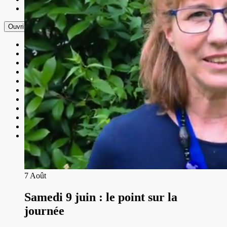
Plan du site
Ouvrir le menu
Accueil
Contact
Événement
Événements 2025
Les Universités
Mentions légales
Nos Amis
Nos Thèmes
Nous Découvrir
Nous Soutenir
Plan du site
7
Août
Samedi 9 juin : le point sur la
journée