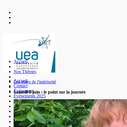
Accueil
Nos Thèmes
Accueil
Les voies de l'intériorité
Contact
Événement
Samedi 9 juin : le point sur la journée
Événements 2025
Les Universités
Mentions légales
Nos Amis
Nos Thèmes
Nous Découvrir
Nous Soutenir